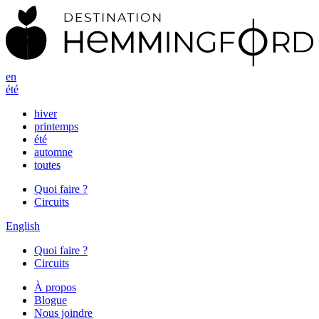
en
été
hiver
printemps
été
automne
toutes
Quoi faire ?
Circuits
English
Quoi faire ?
Circuits
À propos
Blogue
Nous joindre