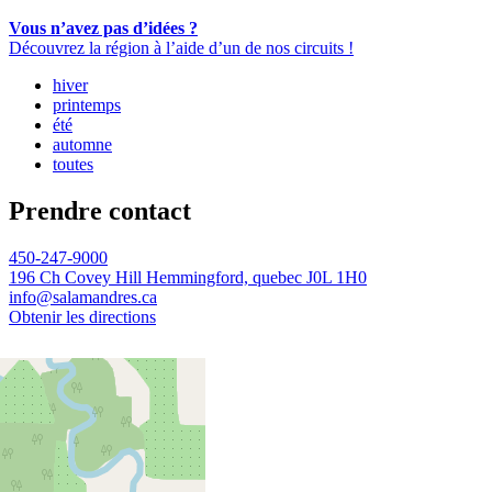
Vous n’avez pas d’idées ?
Découvrez la région à l’aide d’un de nos circuits !
hiver
printemps
été
automne
toutes
Prendre contact
450-247-9000
196 Ch Covey Hill Hemmingford, quebec J0L 1H0
info@salamandres.ca
Obtenir les directions