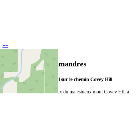
+
−
Leaflet
Domaine des Salamandres
Vignoble & Bistro artisanal sur le chemin Covey Hill
Fondé en 2006 sur les coteaux du majestueux mont Covey Hill à
Hemmingford, le Domaine des Salamandres est un domaine familial
d’exception qui se démarque par une viticulture raisonnée et une
vinification naturelle. Ses poirés de glace – dont les cuvées
Classique, Limitée et Tabarnak – sont primés aux concours
internationaux et reconnus comme une référence au Québec.
La gamme de produits, élaborée à partir de cépages rustiques (Vidal,
Geisenheim, Frontenac) et de quatre variétés de poiriers centenaires,