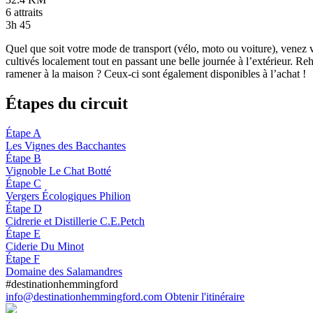
6 attraits
3h 45
Quel que soit votre mode de transport (vélo, moto ou voiture), venez vis
cultivés localement tout en passant une belle journée à l’extérieur. 
ramener à la maison ? Ceux-ci sont également disponibles à l’achat !
Étapes du circuit
Étape A
Les Vignes des Bacchantes
Étape B
Vignoble Le Chat Botté
Étape C
Vergers Écologiques Philion
Étape D
Cidrerie et Distillerie C.E.Petch
Étape E
Ciderie Du Minot
Étape F
Domaine des Salamandres
#destinationhemmingford
info@destinationhemmingford.com
Obtenir l'itinéraire